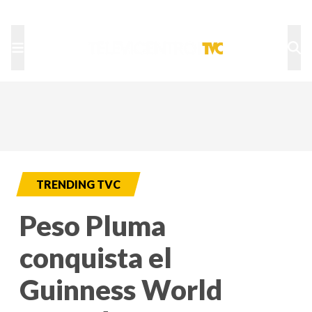
TU NOTA
DEPORTES TVC
HRN
TRENDING TVC
Peso Pluma
conquista el
Guinness World