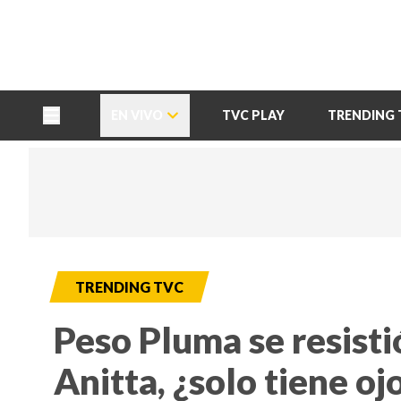
TU NOTA
DEPORTES TVC
HRN
EN VIVO
TVC PLAY
TRENDING 
TRENDING TVC
Peso Pluma se resisti
Anitta, ¿solo tiene oj