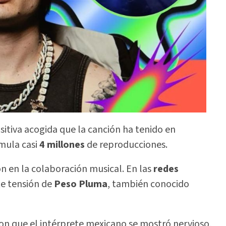
sitiva acogida que la canción ha tenido en
mula casi
4 millones
de reproducciones.
on en la colaboración musical. En las
redes
e tensión de
Peso Pluma
, también conocido
ron que el intérprete mexicano se mostró nervioso,