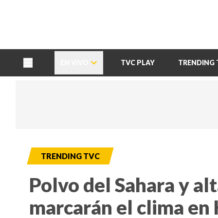
TU NOTA
DEPORTES TVC
HRN
EN VIVO
TVC PLAY
TRENDING 
TRENDING TVC
Polvo del Sahara y al
marcarán el clima en