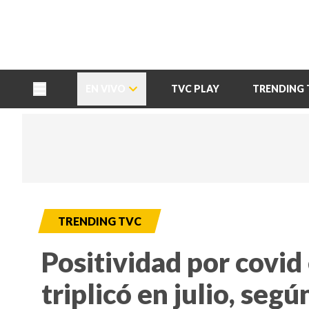
TU NOTA
DEPORTES TVC
HRN
EN VIVO
TVC PLAY
TRENDING 
TRENDING TVC
Positividad por covid
triplicó en julio, seg