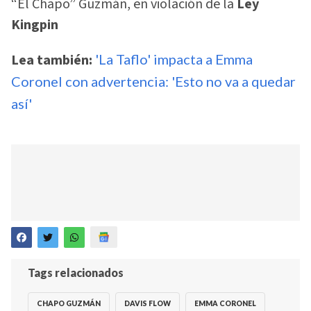
“El Chapo” Guzmán, en violación de la
Ley
Kingpin
Lea también:
'La Taflo' impacta a Emma
Coronel con advertencia: 'Esto no va a quedar
así'
Tags relacionados
CHAPO GUZMÁN
DAVIS FLOW
EMMA CORONEL