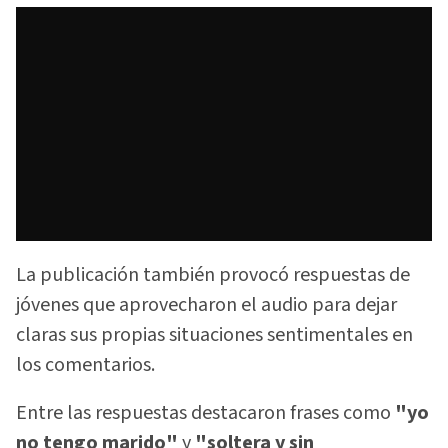
La publicación también provocó respuestas de
jóvenes que aprovecharon el audio para dejar
claras sus propias situaciones sentimentales en
los comentarios.
Entre las respuestas destacaron frases como
"yo
no tengo marido"
y
"soltera y sin