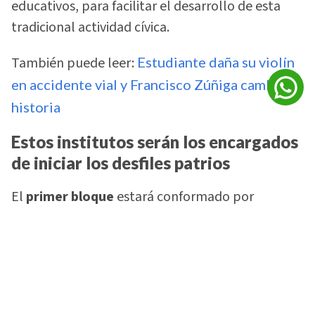
educativos, para facilitar el desarrollo de esta
tradicional actividad cívica.
También puede leer:
Estudiante daña su violín
en accidente vial y Francisco Zúñiga cambia su
historia
Estos institutos serán los encargados
de iniciar los desfiles patrios
El
primer bloque
estará conformado por
instituciones de los distritos No. 8 y 1, quienes
darán inicio al recorrido patrio.
Entre los primeros participantes aparecen el
Instituto Monterrey, Polivalente Germania,