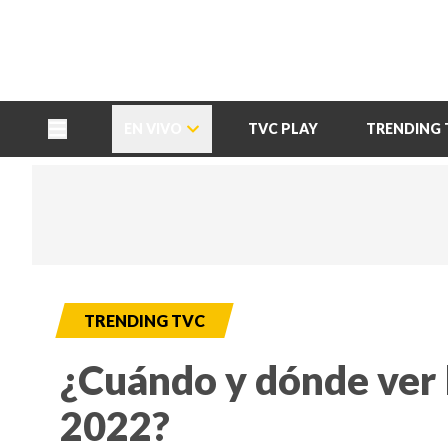
TU NOTA
DEPORTES TVC
HRN
EN VIVO
TVC PLAY
TRENDING 
TRENDING TVC
¿Cuándo y dónde ver 
2022?