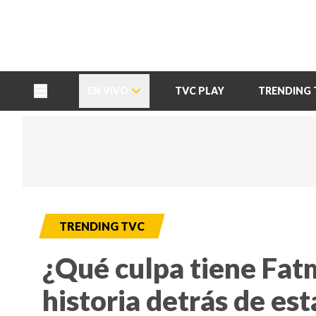
TU NOTA
DEPORTES TVC
HRN
EN VIVO
TVC PLAY
TRENDING 
TRENDING TVC
¿Qué culpa tiene Fat
historia detrás de es