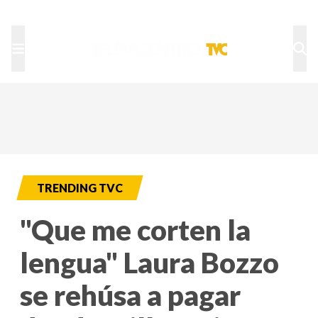
TU NOTA
DEPORTES TVC
HRN
TRENDING TVC
"Que me corten la
lengua" Laura Bozzo
se rehúsa a pagar