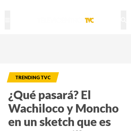
TU NOTA
DEPORTES TVC
HRN
TRENDING TVC
¿Qué pasará? El
Wachiloco y Moncho
en un sketch que es