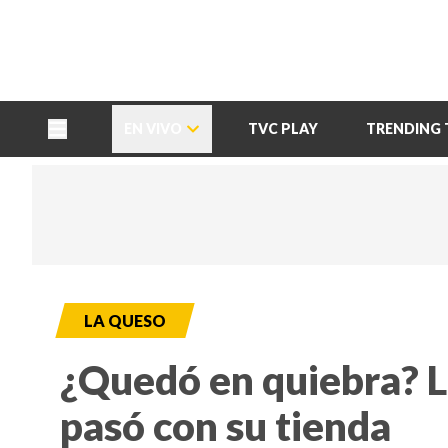
TU NOTA
DEPORTES TVC
HRN
EN VIVO
TVC PLAY
TRENDING 
LA QUESO
¿Quedó en quiebra? L
pasó con su tienda