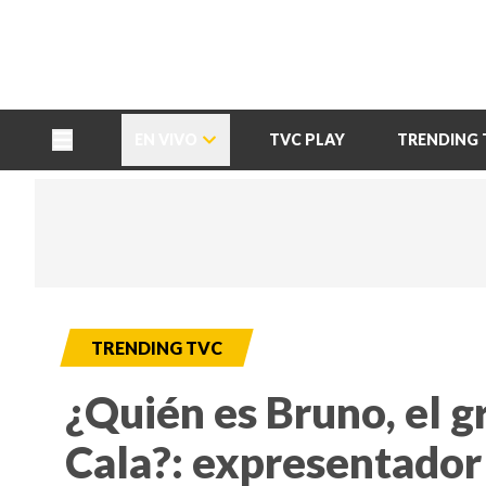
TU NOTA
DEPORTES TVC
HRN
EN VIVO
TVC PLAY
TRENDING 
TRENDING TVC
¿Quién es Bruno, el g
Cala?: expresentador