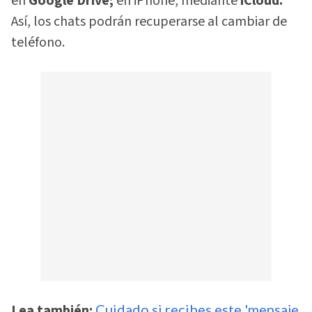
en
Google Drive;
en iPhone, mediante
iCloud.
Así, los chats podrán recuperarse al cambiar de
teléfono.
Lea también:
Cuidado si recibes este 'mensaje