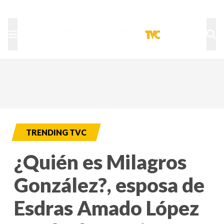
TU NOTA
DEPORTES TVC
HRN
TRENDING TVC
¿Quién es Milagros
González?, esposa de
Esdras Amado López