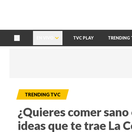
TU NOTA
DEPORTES TVC
HRN
EN VIVO
TVC PLAY
TRENDING 
TRENDING TVC
¿Quieres comer sano 
ideas que te trae La C