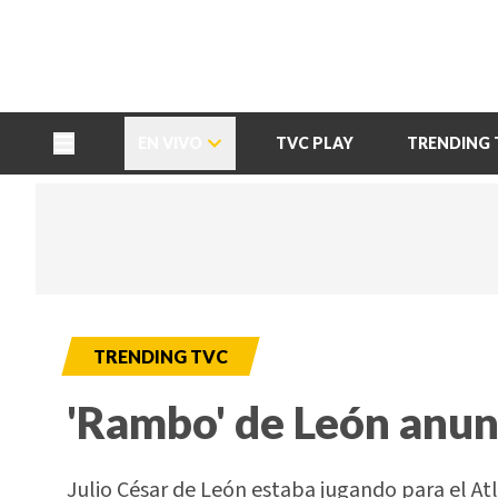
TU NOTA
DEPORTES TVC
HRN
EN VIVO
TVC PLAY
TRENDING 
TRENDING TVC
'Rambo' de León anunc
Julio César de León estaba jugando para el Atl