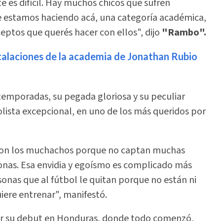
 es difícil. Hay muchos chicos que sufren
e estamos haciendo acá, una categoría académica,
eptos que querés hacer con ellos", dijo
"Rambo".
stalaciones de la academia de Jonathan Rubio
 temporadas, su pegada gloriosa y su peculiar
bolista excepcional, en uno de los más queridos por
con los muchachos porque no captan muchas
onas. Esa envidia y egoísmo es complicado más
onas que al fútbol le quitan porque no están ni
uiere entrenar", manifestó.
dar su debut en Honduras, donde todo comenzó,