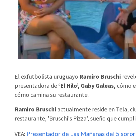
El exfutbolista uruguayo
Ramiro Bruschi
revel
presentadora de
‘El Hilo’, Gaby Galeas,
cómo es
cómo camina su restaurante.
Ramiro Bruschi
actualmente reside en Tela, c
restaurante, 'Bruschi's Pizza', sueño que cumpli
VEA:
Presentador de Las Mañanas del 5 sorpren