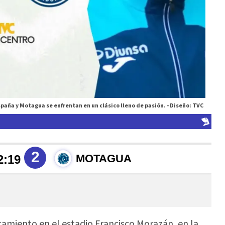
spaña y Motagua se enfrentan en un clásico lleno de pasión. -
Diseño: TVC
amiento en el estadio Francisco Morazán, en la