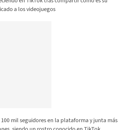
eciendo en TikTok tras compartir cómo es su
icado a los videojuegos
00 mil seguidores en la plataforma y junta más
ones, siendo un rostro conocido en TikTok.