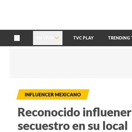
TU NOTA
DEPORTES TVC
HRN
EN VIVO
TVC PLAY
TRENDING 
INFLUENCER MEXICANO
Reconocido influener
secuestro en su local