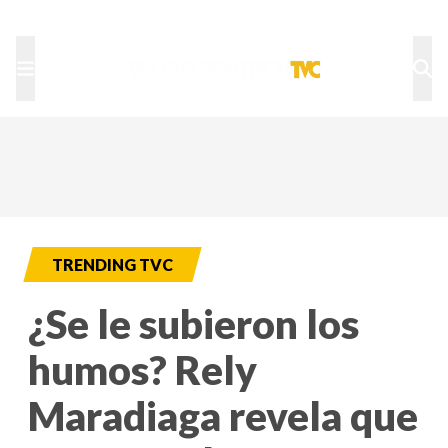
TU NOTA
DEPORTES TVC
HRN
TRENDING TVC
¿Se le subieron los
humos? Rely
Maradiaga revela que