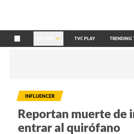
TU NOTA
DEPORTES TVC
HRN
EN VIVO
TVC PLAY
TRENDING 
INFLUENCER
Reportan muerte de i
entrar al quirófano