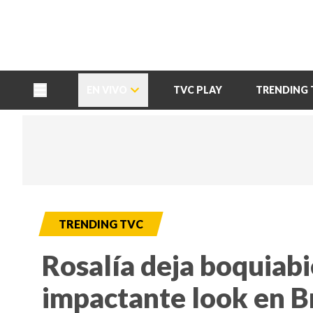
TU NOTA
DEPORTES TVC
HRN
EN VIVO
TVC PLAY
TRENDING 
TRENDING TVC
Rosalía deja boquiabi
impactante look en Br