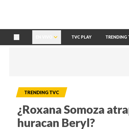
TU NOTA
DEPORTES TVC
HRN
EN VIVO
TVC PLAY
TRENDING 
TRENDING TVC
¿Roxana Somoza atra
huracan Beryl?