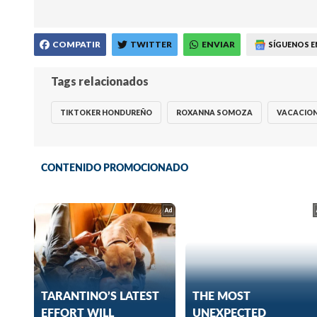
COMPATIR
TWITTER
ENVIAR
SÍGUENOS E
Tags relacionados
TIKTOKER HONDUREÑO
ROXANNA SOMOZA
VACACIO