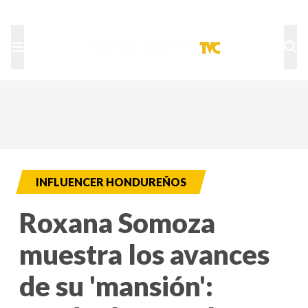
TU NOTA
DEPORTES TVC
HRN
INFLUENCER HONDUREÑOS
Roxana Somoza
muestra los avances
de su 'mansión':