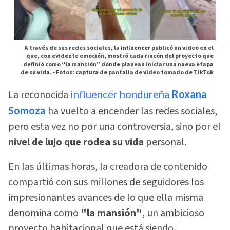
A través de sus redes sociales, la influencer publicó un video en el
que, con evidente emoción, mostró cada rincón del proyecto que
definió como “la mansión” donde planean iniciar una nueva etapa
de su vida. -
Fotos: captura de pantalla de video tomado de TikTok
La reconocida
influencer hondureña
Roxana
Somoza
ha vuelto a encender las redes sociales,
pero esta vez no por una controversia, sino por el
nivel de lujo que rodea su vida
personal.
En las últimas horas, la creadora de contenido
compartió con sus millones de seguidores los
impresionantes avances de lo que ella misma
denomina como
"la mansión"
, un ambicioso
proyecto habitacional que está siendo