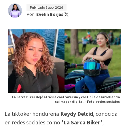
Publicado
3 ago. 2026
Por:
Evelin Borjas
La Sarca Biker dejó atrás la controversia y continúa desarrollando
su imagen digital. -
Foto: redes sociales
La tiktoker hondureña
Keydy Delcid
, conocida
en redes sociales como
'La Sarca Biker'
,