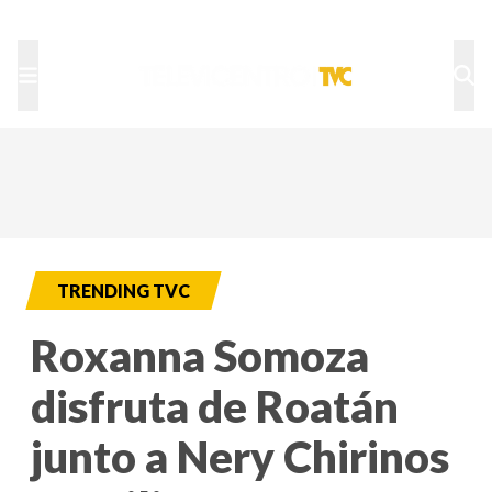
TU NOTA
DEPORTES TVC
HRN
TRENDING TVC
Roxanna Somoza
disfruta de Roatán
junto a Nery Chirinos