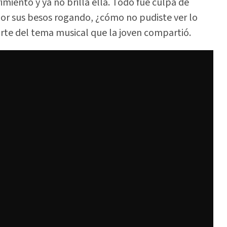
miento y ya no brilla ella. Todo fue culpa de
por sus besos rogando, ¿cómo no pudiste ver lo
arte del tema musical que la joven compartió.