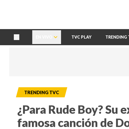
TU NOTA
DEPORTES TVC
HRN
EN VIVO
TVC PLAY
TRENDING 
TRENDING TVC
¿Para Rude Boy? Su e
famosa canción de D