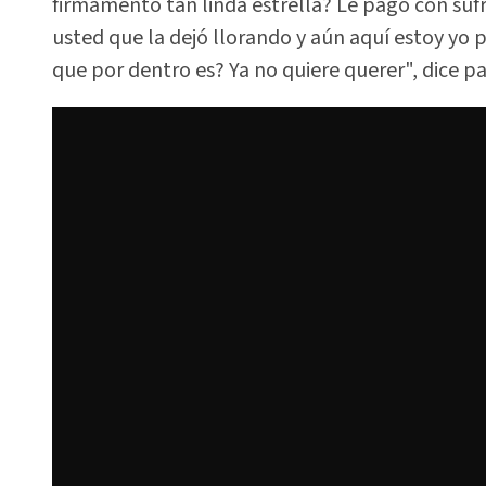
firmamento tan linda estrella? Le pagó con sufri
usted que la dejó llorando y aún aquí estoy yo 
que por dentro es? Ya no quiere querer", dice p