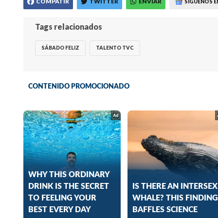
COMPATIR
TWITTER
ENVIAR
SÍGUENOS E
Tags relacionados
SÁBADO FELIZ
TALENTO TVC