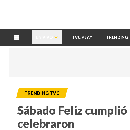
TU NOTA
DEPORTES TVC
HRN
EN VIVO
TVC PLAY
TRENDING 
TRENDING TVC
Sábado Feliz cumplió 5
celebraron