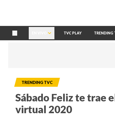
TU NOTA
DEPORTES TVC
HRN
EN VIVO
TVC PLAY
TRENDING 
TRENDING TVC
Sábado Feliz te trae 
virtual 2020