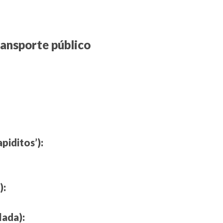
ransporte público
piditos’):
):
lada):