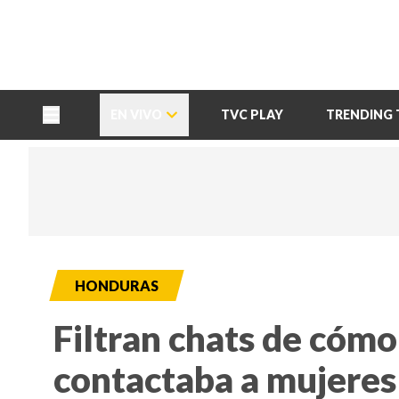
TU NOTA
DEPORTES TVC
HRN
EN VIVO
TVC PLAY
TRENDING 
HONDURAS
Filtran chats de cóm
contactaba a mujere