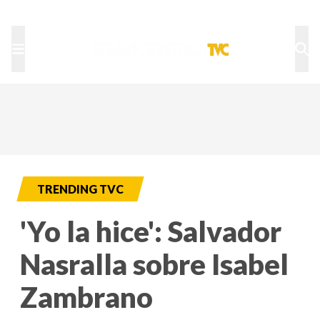
TU NOTA
DEPORTES TVC
HRN
TRENDING TVC
'Yo la hice': Salvador
Nasralla sobre Isabel
Zambrano