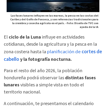
Las fases lunares influyen en las mareas, la pesca en las costas del
Caribe y del Golfo de Fonseca, y son referencias tradicionales para
la siembra y cosecha agrícola en el país. -
Foto: Diseño de TVC con
ayuda de la IA
El
ciclo de la Luna
influye en actividades
cotidianas, desde la agricultura y la pesca en la
zona costera hasta la
planificación de
cortes de
cabello
y la fotografía nocturna.
Para el resto del año 2026, la población
hondureña podrá observar las
distintas fases
lunares
visibles a simple vista en todo el
territorio nacional.
A continuación, te presentamos el calendario