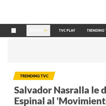
TU NOTA
DEPORTES TVC
HRN
EN VIVO
TVC PLAY
TRENDING 
TRENDING TVC
Salvador Nasralla le d
Espinal al 'Movimien