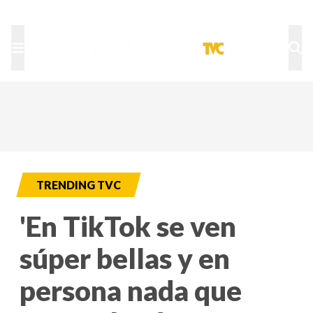
TU NOTA
DEPORTES TVC
HRN
TRENDING TVC
'En TikTok se ven
súper bellas y en
persona nada que