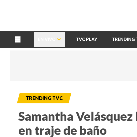
TU NOTA
DEPORTES TVC
HRN
EN VIVO
TVC PLAY
TRENDING 
TRENDING TVC
Samantha Velásquez 
en traje de baño