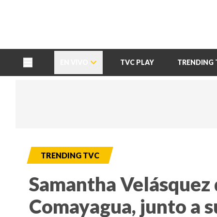
TU NOTA
DEPORTES TVC
HRN
EN VIVO
TVC PLAY
TRENDING 
TRENDING TVC
Samantha Velásquez d
Comayagua, junto a su