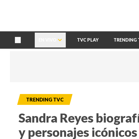
TU NOTA
DEPORTES TVC
HRN
EN VIVO
TVC PLAY
TRENDING 
TRENDING TVC
Sandra Reyes biografí
y personajes icónicos