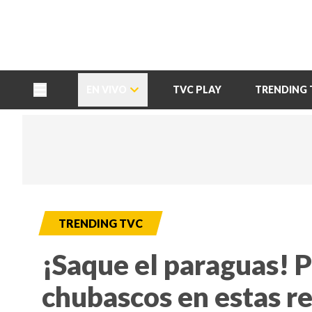
TU NOTA
DEPORTES TVC
HRN
EN VIVO
TVC PLAY
TRENDING 
TRENDING TVC
¡Saque el paraguas! P
chubascos en estas re