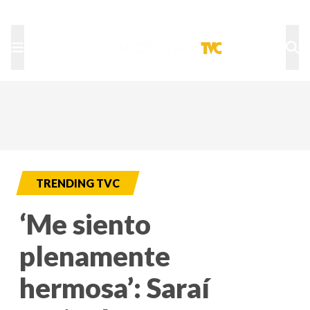
TU NOTA
DEPORTES TVC
HRN
TRENDING TVC
‘Me siento
plenamente
hermosa’: Saraí