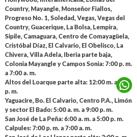
Country, Mayangle, Monseñor Fiallos,
Progreso No. 1, Soledad, Vegas, Vegas del
Country, Guacerique, La Bolsa, Lempira,
Sipile, Camaguara, Centro de Comayagüela,
Cristóbal Díaz, El Calvario, El Obelisco, La
Chivera, Villa Adela, Iberia parte baja,
Colonia Mayangle y Campos Sonia:
7:00 p. m.
a 7:00 a. m.
Altos del Loarque parte alta:
12:00 m. a 4:00
p. m.
Yaguacire, Bo. El Calvario, Centro P.A., Limón
y sector El Bado:
5:00 a. m. a 9:00 p. m.
San José de La Peña:
6:00 a. m. a 5:00 p. m.
Calpules:
7:00 p. m. a 7:00 a. m.
San José de Los Llanos parte alta:
2:00 p. m.