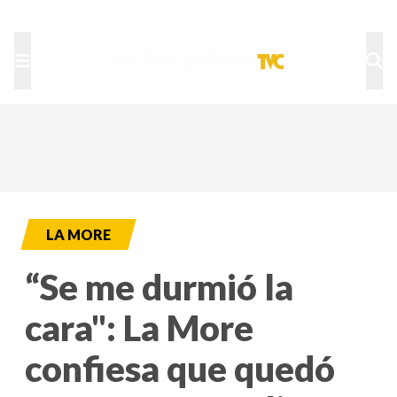
TU NOTA
DEPORTES TVC
HRN
LA MORE
“Se me durmió la
cara": La More
confiesa que quedó