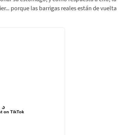
er... porque las barrigas reales están de vuelta
t on TikTok