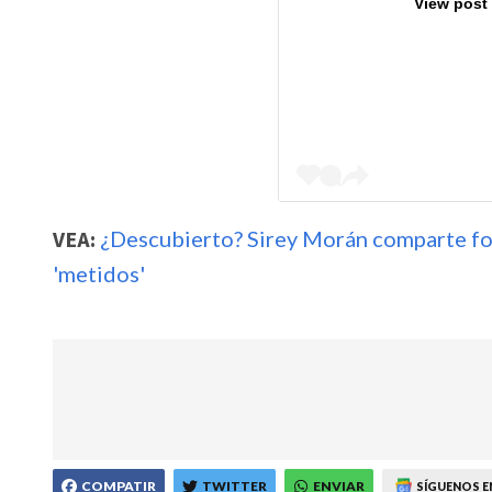
View post
VEA:
¿Descubierto? Sirey Morán comparte fot
'metidos'
COMPATIR
TWITTER
ENVIAR
SÍGUENOS E