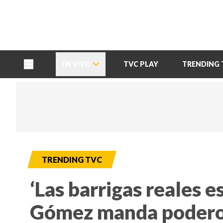
TU NOTA
DEPORTES TVC
HRN
EN VIVO
TVC PLAY
TRENDING 
TRENDING TVC
‘Las barrigas reales e
Gómez manda podero