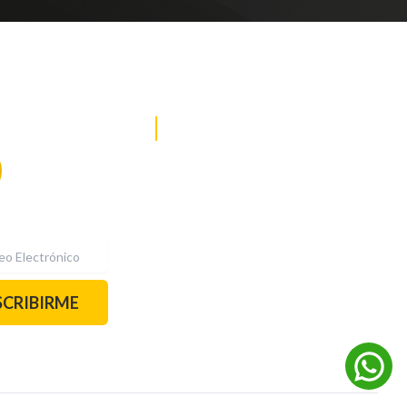
DE NOTICIAS
PAUTA CON NOSOTROS
Recibe las
mejores
historias
REDES SOCIALES
directamente a
tu correo.
¡Suscríbete YA!
SCRIBIRME