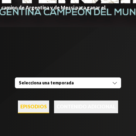
l camino de Argentina y de Messi para ganar el
Selecciona una temporada
EPISODIOS
CONTENIDO ADICIONAL