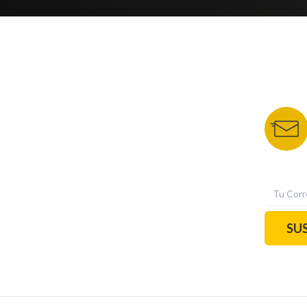
NUESTROS PORTALES
BOLETÍN 
TU NOTA
DEPORTES TVC
HRN
N
SU