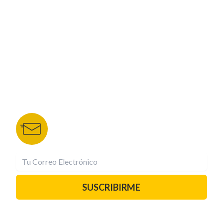
NUESTROS PORTALES
TU NOTA
DEPORTES TVC
HRN
BOLETÍN DE NOTICIAS
Recibe las mejores historias directamente a tu
correo.
¡Suscríbete YA!
SUSCRIBIRME