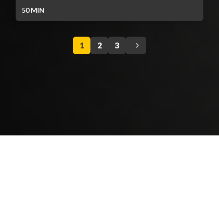
50
MIN
1
2
3
Contenido Bloqueado
TELEVICENTRO
Contáctanos
Mapa del sitio