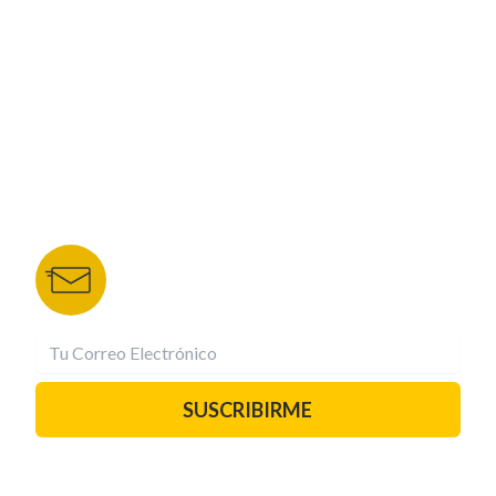
NUESTROS PORTALES
TU NOTA
DEPORTES TVC
HRN
BOLETÍN DE NOTICIAS
Recibe las mejores historias directamente a tu
correo.
¡Suscríbete YA!
SUSCRIBIRME
PAUTA CON NOSOTROS