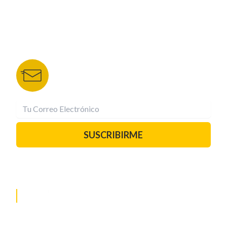
DEPORTES TVC
HRN
BOLETÍN DE NOTICIAS
Recibe las mejores historias directamente a tu
correo.
¡Suscríbete YA!
SUSCRIBIRME
PAUTA CON NOSOTROS