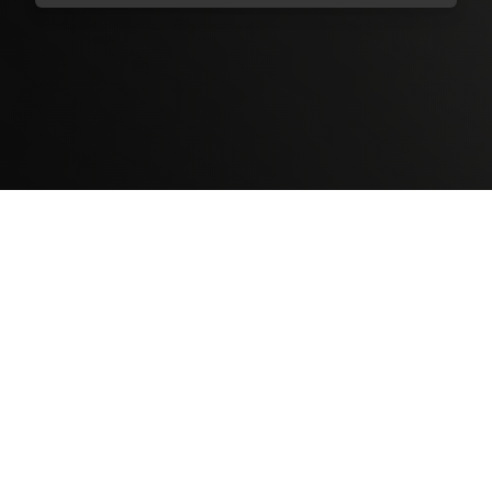
Contenido Bloqueado
TELEVICENTRO
Contáctanos
Mapa del sitio
Teléfono PBX: 2280-5514
Trabaja con nosotros
RSS