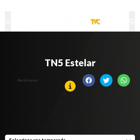
TU NOTA
DEPORTES TVC
HRN
TN5 Estelar
Noticieros