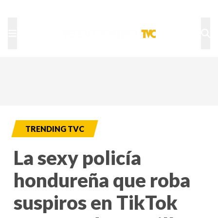
TU NOTA
DEPORTES TVC
HRN
TRENDING TVC
La sexy policía
hondureña que roba
suspiros en TikTok