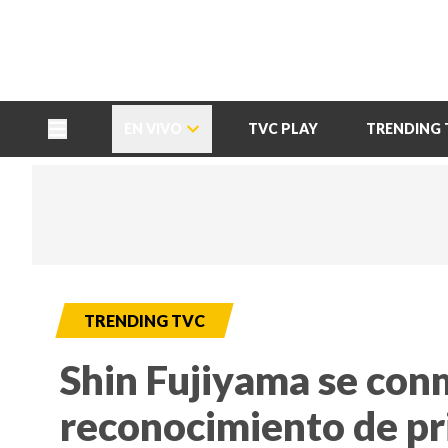
TU NOTA
DEPORTES TVC
HRN
EN VIVO
TVC PLAY
TRENDING 
TRENDING TVC
Shin Fujiyama se conm
reconocimiento de p