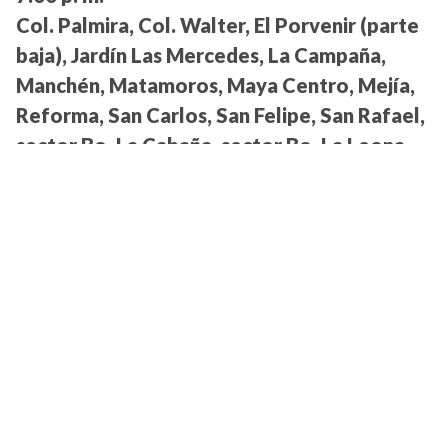
Col. Palmira, Col. Walter, El Porvenir (parte
baja), Jardín Las Mercedes, La Campaña,
Manchén, Matamoros, Maya Centro, Mejía,
Reforma, San Carlos, San Felipe, San Rafael,
sector Bo. La Cabaña, sector Bo. La Leona,
Casamata y Guadalupe:
4:00 p. m. a 7:00 a. m.
Miraflores Norte, Villa Beneto, Jardines de
Miraflores, Miraflores Sur, San Jorge y Villa
Cristina:
4:00 a. m. a 7:00 p. m.
Villa Nueva Norte y Sur, sectores 1, 2, 7 y 8:
2:00 p. m. a 12:00 m.
Villa Nueva, sectores 3, 4, 5 y 7:
4:00 a. m. a
2:00 p. m.
17 de Septiembre, Brisas de Suyapa,
Fehcovil, Flores de Oriente, La Libertad, Los