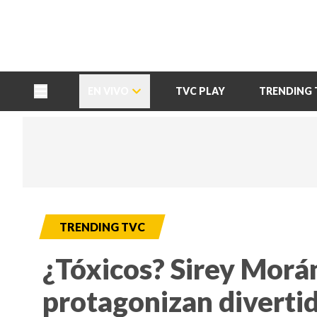
TU NOTA
DEPORTES TVC
HRN
EN VIVO
TVC PLAY
TRENDING 
TRENDING TVC
¿Tóxicos? Sirey Morán
protagonizan divertid