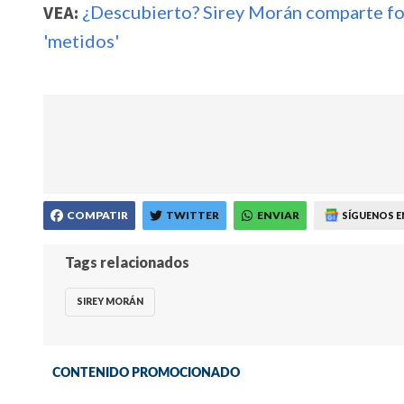
VEA:
¿Descubierto? Sirey Morán comparte fot
'metidos'
COMPATIR
TWITTER
ENVIAR
SÍGUENOS E
Tags relacionados
SIREY MORÁN