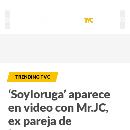
TU NOTA
DEPORTES TVC
HRN
TRENDING TVC
‘Soyloruga’ aparece
en video con Mr.JC,
ex pareja de